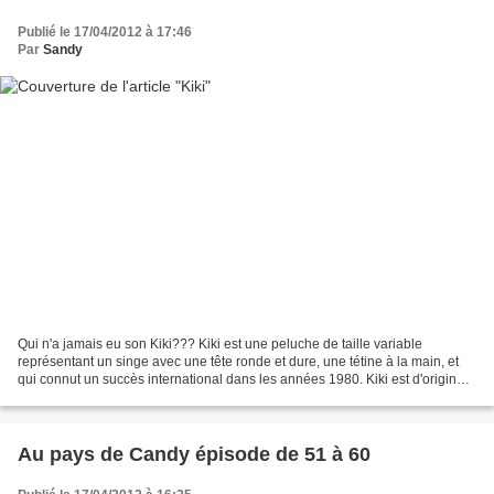
Publié le 17/04/2012 à 17:46
Par
Sandy
Qui n'a jamais eu son Kiki??? Kiki est une peluche de taille variable
représentant un singe avec une tête ronde et dure, une tétine à la main, et
qui connut un succès international dans les années 1980. Kiki est d'origine
japonaise, et s'appelle au Japon...
Au pays de Candy épisode de 51 à 60