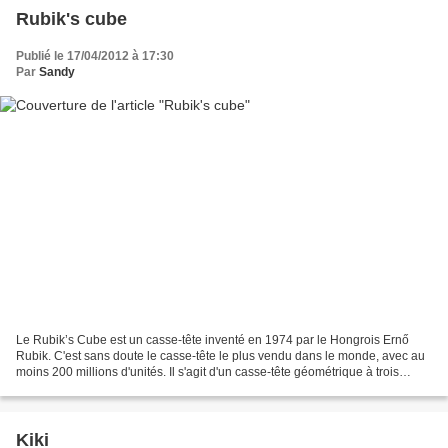
Rubik's cube
Publié le 17/04/2012 à 17:30
Par
Sandy
Le Rubik’s Cube est un casse-tête inventé en 1974 par le Hongrois Ernő
Rubik. C'est sans doute le casse-tête le plus vendu dans le monde, avec au
moins 200 millions d'unités. Il s'agit d'un casse-tête géométrique à trois
dimensions composé de 26 petits...
Kiki