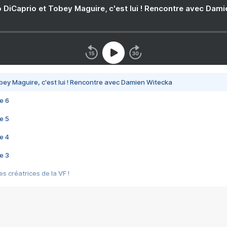
 DiCaprio et Tobey Maguire, c'est lui ! Rencontre avec Dam
bey Maguire, c'est lui ! Rencontre avec Damien Witecka
e 6
e 5
e 4
e 3
s créatrices de la VF !
e 2
e 1