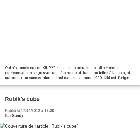
Qui n'a jamais eu son Kiki??? Kiki est une peluche de taille variable
représentant un singe avec une tête ronde et dure, une tétine à la main, et
qui connut un succès international dans les années 1980. Kiki est d'origine
japonaise, et s'appelle au Japon...
Rubik's cube
Publié le 17/04/2012 à 17:30
Par
Sandy