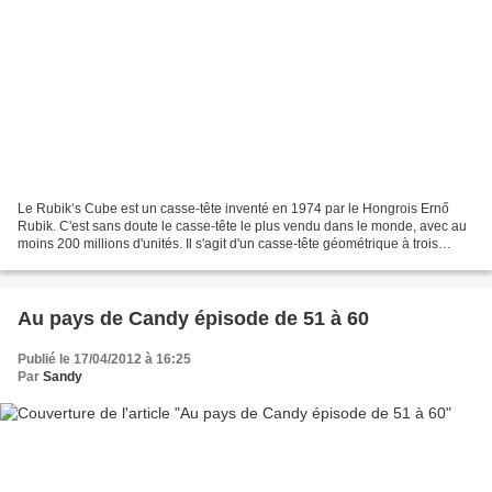
Le Rubik’s Cube est un casse-tête inventé en 1974 par le Hongrois Ernő
Rubik. C'est sans doute le casse-tête le plus vendu dans le monde, avec au
moins 200 millions d'unités. Il s'agit d'un casse-tête géométrique à trois
dimensions composé de 26 petits...
Au pays de Candy épisode de 51 à 60
Publié le 17/04/2012 à 16:25
Par
Sandy